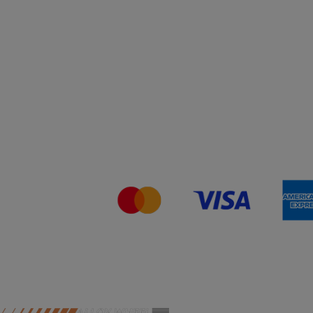
You can still come in to swap your wheels for a loan
set, or of course, leave your car with us while your
wheels are refurbished.
This will close in
19
seconds