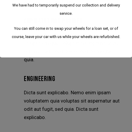
odit aut fugit, sed quia.
We have had to temporarily suspend our collection and delivery
service.
CUPIDATAT NON PROIDEN
You can still come in to swap your wheels for a loan set, or of
Dicta sunt explicabo. Nemo enim ipsam
course, leave your car with us while your wheels are refurbished.
voluptatem quia voluptas sit aspernatur aut
odit aut fugit, sed dolore sed do magna
quia.
ENGINEERING
Dicta sunt explicabo. Nemo enim ipsam
voluptatem quia voluptas sit aspernatur aut
odit aut fugit, sed quia. Dicta sunt
explicabo.
We have had to temporarily suspend our collection
and delivery service.