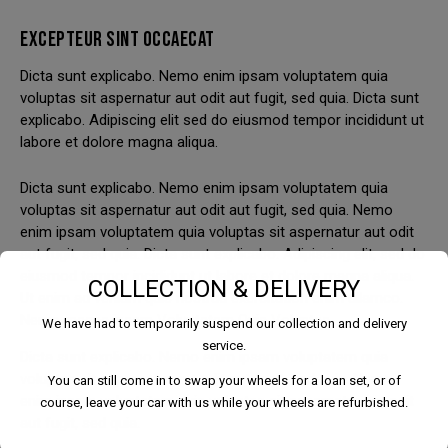
EXCEPTEUR SINT OCCAECAT
Dicta sunt explicabo. Nemo enim ipsam voluptatem quia
voluptas sit aspernatur aut odit aut fugit, sed quia. Dicta sunt
explicabo. Adipiscing elit sed do eiusmod tempor incididunt ut
labore et dolore magna aliqua.
Dicta sunt explicabo. Nemo enim ipsam voluptatem quia
voluptas sit aspernatur aut odit aut fugit, sed quia. Nemo
enim ipsam voluptatem quia voluptas sit aspernatur aut odit
aut fugit, sed quia. Dicta sunt explicabo. Adipiscing elit, sed do
eiusmod tempor incididunt ut labore et dolore magna aliqua.
COLLECTION & DELIVERY
Ut enim ad veniam quis nostrud exercitation enim ullamco.
Nemo magna ipsam
Voluptatem Quia Voluptas.
We have had to temporarily suspend our collection and delivery
service.
Dicta sunt explicabo. Nemo enim ipsam voluptatem quia
voluptas sit aspernatur aut odit aut fugit, sed quia. Nemo
You can still come in to swap your wheels for a loan set, or of
enim ipsam voluptatem quia voluptas sit aspernatur aut odit
course, leave your car with us while your wheels are refurbished.
aut fugit, sed quia.