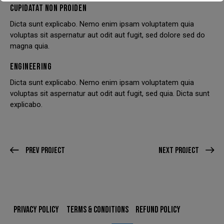
CUPIDATAT NON PROIDEN
Dicta sunt explicabo. Nemo enim ipsam voluptatem quia
voluptas sit aspernatur aut odit aut fugit, sed dolore sed do
We have had to temporarily suspend our collection and
magna quia.
delivery service.
ENGINEERING
You can still come in to swap your wheels for a loan set, or
Dicta sunt explicabo. Nemo enim ipsam voluptatem quia
of course, leave your car with us while your wheels are
voluptas sit aspernatur aut odit aut fugit, sed quia. Dicta sunt
refurbished.
explicabo.
This will close in
23
seconds
Prev Project
Next Project
PRIVACY POLICY
TERMS & CONDITIONS
REFUND POLICY