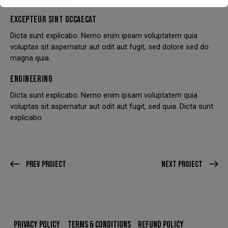
EXCEPTEUR SINT OCCAECAT
Dicta sunt explicabo. Nemo enim ipsam voluptatem quia
voluptas sit aspernatur aut odit aut fugit, sed dolore sed do
We have had to temporarily suspend our collection and
magna quia.
delivery service.
ENGINEERING
You can still come in to swap your wheels for a loan set, or
of course, leave your car with us while your wheels are
Dicta sunt explicabo. Nemo enim ipsam voluptatem quia
refurbished.
voluptas sit aspernatur aut odit aut fugit, sed quia. Dicta sunt
explicabo.
This will close in
23
seconds
Prev Project
Next Project
PRIVACY POLICY
TERMS & CONDITIONS
REFUND POLICY